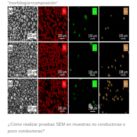
"morfología+composición".
¿Cómo realizar pruebas SEM en muestras no conductoras o
poco conductoras?