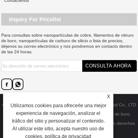
Contáctenos
Inquiry For Pricelist
Para consultas sobre nanopartículas de cobre, filamentos de nitruro
de boro, nanopartículas de carburo de silicio o lista de precios,
déjenos su correo electrónico y nos pondremos en contacto dentro
de las 24 horas.
X
Copyright © 2023 Dongguan SAT nano technology material Co., LTD
Utilizamos cookies para ofrecerle una mejor
experiencia de navegación, analizar el
- Nanopartículas de cobre de China, bigotes de nitruro de boro,
tráfico del sitio y personalizar el contenido.
fábrica de nanopartículas de carburo de silicio - Todos los derechos
Al utilizar este sitio, acepta nuestro uso de
reservados.
cookies.
política de privacidad