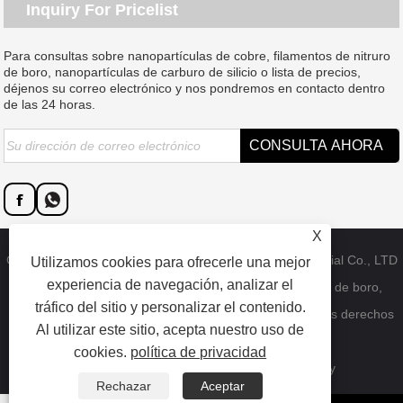
Inquiry For Pricelist
Para consultas sobre nanopartículas de cobre, filamentos de nitruro
de boro, nanopartículas de carburo de silicio o lista de precios,
déjenos su correo electrónico y nos pondremos en contacto dentro
de las 24 horas.
X
Copyright © 2023 Dongguan SAT nano technology material Co., LTD
Utilizamos cookies para ofrecerle una mejor
experiencia de navegación, analizar el
- Nanopartículas de cobre de China, bigotes de nitruro de boro,
tráfico del sitio y personalizar el contenido.
fábrica de nanopartículas de carburo de silicio - Todos los derechos
Al utilizar este sitio, acepta nuestro uso de
reservados.
cookies.
política de privacidad
Enlaces
Sitemap
RSS
XML
Privacy Policy
Rechazar
Aceptar