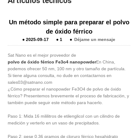
Artículos técnicos
Un método simple para preparar el polvo
de óxido férrico
●
2025-09-17
●
1
●
Déjame un mensaje
Sat Nano es el mejor proveedor de
polvo de óxido férrico Fe3o4 nanopowder
En China,
podemos ofrecer 50 nm, 100 nm y otro tamaño de partícula.
Si tiene alguna consulta, no dude en contactarnos en
sales03@satnano.com
¿Cómo preparar el nanopowder Fe3O4 de polvo de óxido
férrico? Presentemos brevemente el proceso de fabricación, y
también puede seguir este método para hacerlo.
Paso 1: Mida 16 mililitros de etilenglicol con un cilindro de
medición y verterlo en un vaso de precipitados.
Paso 2: pese 0.36 gramos de cloruro férrico hexahidrato