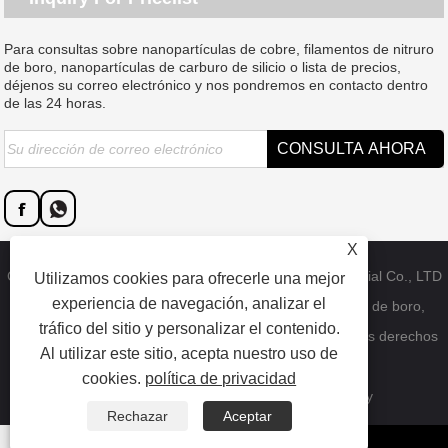
Para consultas sobre nanopartículas de cobre, filamentos de nitruro
de boro, nanopartículas de carburo de silicio o lista de precios,
déjenos su correo electrónico y nos pondremos en contacto dentro
de las 24 horas.
X
Copyright © 2023 Dongguan SAT nano technology material Co., LTD
Utilizamos cookies para ofrecerle una mejor
experiencia de navegación, analizar el
- Nanopartículas de cobre de China, bigotes de nitruro de boro,
tráfico del sitio y personalizar el contenido.
fábrica de nanopartículas de carburo de silicio - Todos los derechos
Al utilizar este sitio, acepta nuestro uso de
reservados.
cookies.
política de privacidad
Enlaces
Sitemap
RSS
XML
Privacy Policy
Rechazar
Aceptar