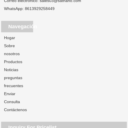
Correo electrónico:
sales03@satnano.com
WhatsApp:
8613929258449
Navegación
Hogar
Sobre
nosotros
Productos
Noticias
preguntas
frecuentes
Enviar
Consulta
Contáctenos
Inquiry For Pricelist