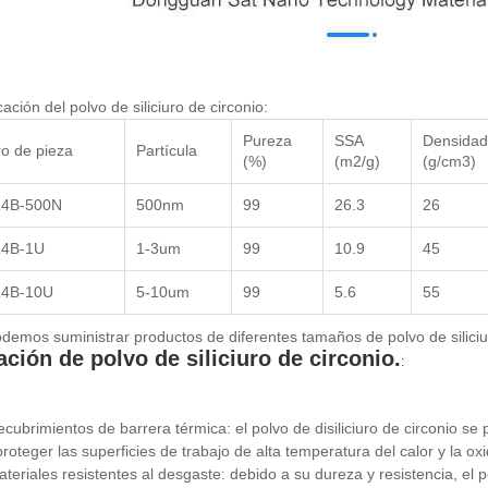
cación del polvo de siliciuro de circonio:
Pureza
SSA
Densidad
o de pieza
Partícula
(%)
(m2/g)
(g/cm3)
4B-500N
500nm
99
26.3
26
4B-1U
1-3um
99
10.9
45
4B-10U
5-10um
99
5.6
55
demos suministrar productos de diferentes tamaños de polvo de siliciuro
ación de polvo de siliciuro de circonio.
:
ecubrimientos de barrera térmica: el polvo de disiliciuro de circonio s
proteger las superficies de trabajo de alta temperatura del calor y la ox
ateriales resistentes al desgaste: debido a su dureza y resistencia, el po