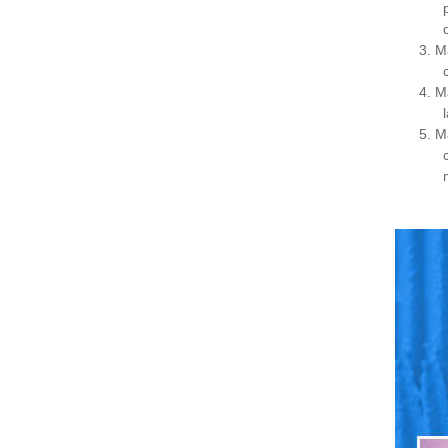
3. M
4. M
5. M