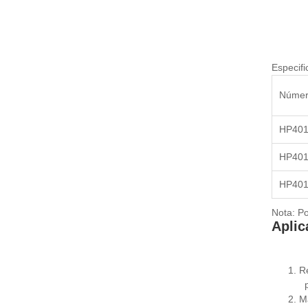
Especifi
Númer
HP401
HP401
HP401
Nota: Po
Aplic
1. R
2. M