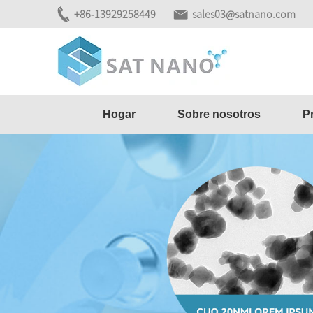
+86-13929258449
sales03@satnano.com
Hogar
Sobre nosotros
P