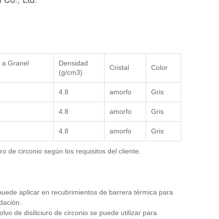
 a Granel
Densidad
Cristal
Color
(g/cm3)
4.8
amorfo
Gris
4.8
amorfo
Gris
4.8
amorfo
Gris
 de circonio según los requisitos del cliente.
e puede aplicar en recubrimientos de barrera térmica para
idación.
lvo de disiliciuro de circonio se puede utilizar para