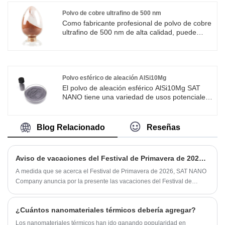
retardantes de llama y cargas debido a sus
propiedades químicas y físicas únicas. SAT
Polvo de cobre ultrafino de 500 nm
NANO suministra nanopolvo Boehmite AlOOH
Como fabricante profesional de polvo de cobre
de 20 nm. ¡Bienvenidos clientes nuevos y
ultrafino de 500 nm de alta calidad, puede
antiguos a continuar cooperando con nosotros
estar seguro de comprar polvo de cobre nano
para crear un futuro mejor!
SAT NANO en nuestra fábrica y le ofreceremos
el mejor servicio postventa y entrega oportuna.
El polvo de cobre ultrafino de 500 nm es un
material muy útil con Amplias aplicaciones en
Polvo esférico de aleación AlSi10Mg
electrónica, electricidad, cerámica, fabricación
El polvo de aleación esférico AlSi10Mg SAT
de aleaciones y prevención de la corrosión.
NANO tiene una variedad de usos potenciales.
El polvo de aleación esférico AlSi10Mg es una
aleación de aluminio de alta resistencia con
excelente resistencia a la tracción y resistencia
Blog Relacionado
Reseñas
al desgaste. El polvo de aleación esférico
AlSi10Mg está disponible para 14-45um, 15-
53um, 20-63um, 63-106um.
Aviso de vacaciones del Festival de Primavera de 2026 de SAT NANO Company
A medida que se acerca el Festival de Primavera de 2026, SAT NANO
Company anuncia por la presente las vacaciones del Festival de
Primavera con anticipación. Para permitir que todos disfruten
plenamente del momento alegre de este festival tradicional y
¿Cuántos nanomateriales térmicos debería agregar?
garantizar el funcionamiento normal y la calidad del servicio de la
empresa, por la presente anunciamos los siguientes arreglos festivos y
Los nanomateriales térmicos han ido ganando popularidad en