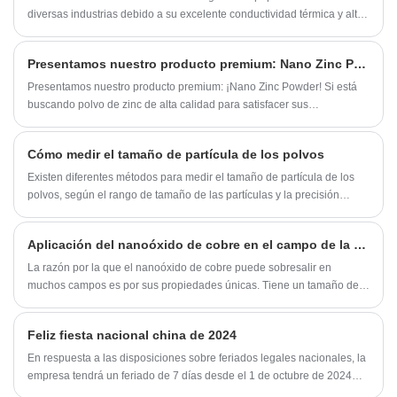
asuntos relacionados.
diversas industrias debido a su excelente conductividad térmica y alta
estabilidad térmica. Como proveedor líder de nanomateriales térmicos
de calidad, SAT NANO ha estado recibiendo muchas consultas sobre
Presentamos nuestro producto premium: Nano Zinc Powder
la cantidad ideal de nanomateriales térmicos para agregar. En este
artículo, analizaremos los factores a considerar al determinar cuántos
​Presentamos nuestro producto premium: ¡Nano Zinc Powder! Si está
nanomateriales térmicos agregar y los beneficios de agregar la
buscando polvo de zinc de alta calidad para satisfacer sus
cantidad correcta.
necesidades industriales o personales, su búsqueda termina aquí.
Nuestro Nano Zinc Powder tiene un rango de tamaño de partícula de
Cómo medir el tamaño de partícula de los polvos
10 a 50 nm, lo que garantiza una excelente cobertura y máxima
eficacia. Continúe leyendo para descubrir los beneficios y
Existen diferentes métodos para medir el tamaño de partícula de los
capacidades de este producto.
polvos, según el rango de tamaño de las partículas y la precisión
deseada de la medición. Aquí hay algunas técnicas comunes:
Aplicación del nanoóxido de cobre en el campo de la catálisis
La razón por la que el nanoóxido de cobre puede sobresalir en
muchos campos es por sus propiedades únicas. Tiene un tamaño de
partícula pequeño y alta actividad, y exhibe un rendimiento excelente
en magnetismo, absorción de luz, resistencia térmica, catalizadores y
Feliz fiesta nacional china de 2024
otros aspectos, sentando una base sólida para su aplicación en
múltiples campos. ¡Ahora, profundicemos en su destacado desempeño
En respuesta a las disposiciones sobre feriados legales nacionales, la
en diferentes campos!
empresa tendrá un feriado de 7 días desde el 1 de octubre de 2024
hasta el 7 de octubre de 2024, por un total de 7 días.