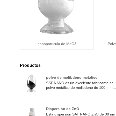
nanopartícula de MoO3
Polvo
Productos
polvo de molibdeno metálico
SAT NANO es un excelente fabricante de
polvo metálico de molibdeno de 100 nm e
China. El polvo de molibdeno metálico
tiene alta resistencia, rendimiento catalític
y antioxidante, estas características del
polvo de molibdeno metálico en la
Dispersión de ZnO
fabricación de cerámicas, catalizadores,
Esta dispersión SAT NANO ZnO de 30 nm
componentes electrónicos, lubricantes