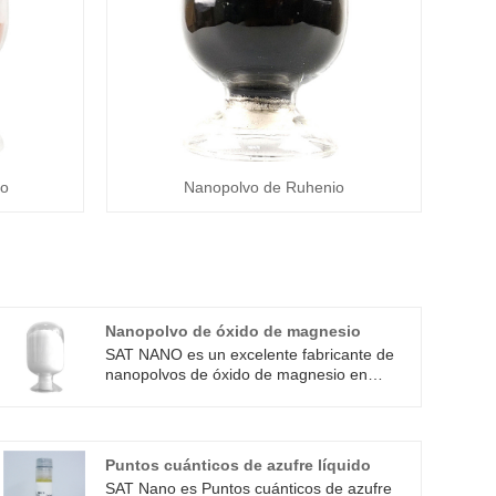
co
Nanopolvo de Ruhenio
Nanopolvo de óxido de magnesio
SAT NANO es un excelente fabricante de
nanopolvos de óxido de magnesio en
China. Polvo de óxido de nano magnesio,
también conocido como polvo de nano
MgO. El nanoóxido de magnesio es un
nanomaterial con una superficie específica
Puntos cuánticos de azufre líquido
alta, propiedades ópticas únicas y buena
SAT Nano es Puntos cuánticos de azufre
estabilidad térmica. En aplicaciones