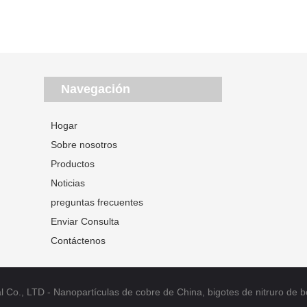
Navegación
Hogar
Sobre nosotros
Productos
Noticias
preguntas frecuentes
Enviar Consulta
Contáctenos
o., LTD - Nanopartículas de cobre de China, bigotes de nitruro de boro