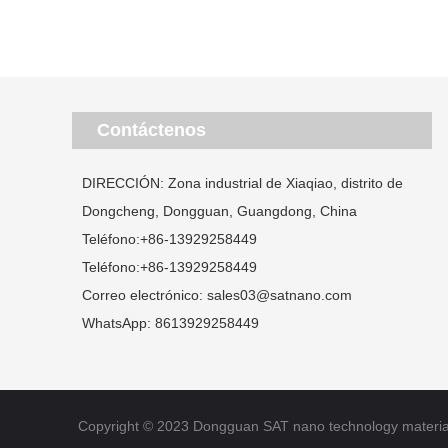
Contáctenos
DIRECCIÓN: Zona industrial de Xiaqiao, distrito de
Dongcheng, Dongguan, Guangdong, China
Teléfono:
+86-13929258449
Teléfono:
+86-13929258449
Correo electrónico:
sales03@satnano.com
WhatsApp:
8613929258449
Copyright © 2023 Dongguan SAT nano technology material C