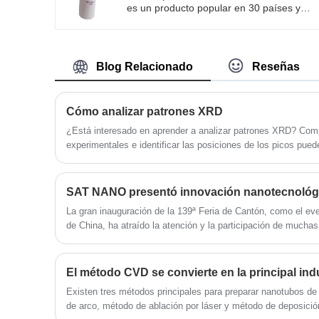
es un producto popular en 30 países y
térmicos, dispositivos médicos y aleacione
viene con 1 año de garantía. El líquido de
de alto rendimiento tienen una amplia
dispersión de nanoóxido de zinc es un tip
gama de aplicaciones. El polvo metálico d
de suspensión coloidal que contiene
molibdeno producido por SAT NANO es el
nanopartículas de óxido de zinc
más vendido en varios países del mundo.
Blog Relacionado
Reseñas
uniformemente dispersas en un medio
líquido. La dispersión de ZnO tiene
propiedades únicas, como una alta relació
superficie-volumen, buena transparencia,
Cómo analizar patrones XRD
estabilidad y excelentes propiedades de
¿Está interesado en aprender a analizar patrones XRD? Com
absorción de rayos UV.
experimentales e identificar las posiciones de los picos pued
para interpretar correctamente las imágenes XRD. En este art
pasos sobre cómo analizar patrones XRD.
La gran inauguración de la 139ª Feria de Cantón, como el ev
de China, ha atraído la atención y la participación de muchas
exposición populares de la Feria de Cantón de este año, co
robots, nuevas energías, repuestos para automóviles y motoc
atraído mucha atención. Los stands están completamente 
entablado negociaciones exhaustivas. La escala y la calida
Existen tres métodos principales para preparar nanotubos d
aumentado, lo que facilita la obtención de pedidos y brinda 
de arco, método de ablación por láser y método de deposici
empresas participantes.