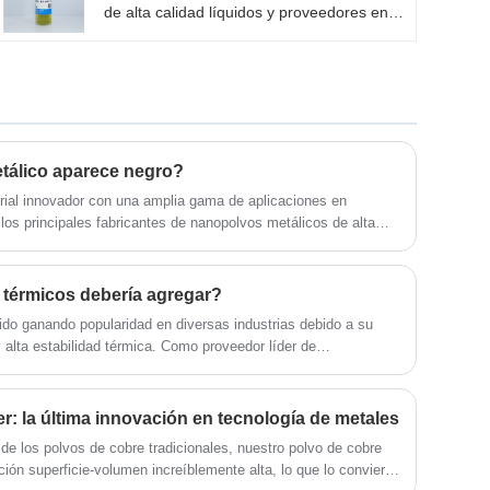
de alta calidad líquidos y proveedores en
específicas, es necesario seleccionar
China que pueden ser al por mayor de los
materiales de óxido de magnesio
puntos cuánticos de azufre de alta calidad.
nanométrico apropiados de acuerdo con
Seguimos la calidad del descanso seguro
las características requeridas. El nanopolvo
de que el precio de la conciencia, el
de óxido de magnesio producido por SAT
servicio dedicado.
NAO es el más vendido en varios países
del mundo.
tálico aparece negro?
erial innovador con una amplia gama de aplicaciones en
los principales fabricantes de nanopolvos metálicos de alta
a ofrecer los mejores productos a nuestros clientes. En
estión de por qué el nanopolvo metálico aparece negro.
térmicos debería agregar?
ido ganando popularidad en diversas industrias debido a su
 alta estabilidad térmica. Como proveedor líder de
dad, SAT NANO ha estado recibiendo muchas consultas sobre
es térmicos para agregar. En este artículo, analizaremos los
ar cuántos nanomateriales térmicos agregar y los beneficios de
: la última innovación en tecnología de metales
de los polvos de cobre tradicionales, nuestro polvo de cobre
ión superficie-volumen increíblemente alta, lo que lo convierte