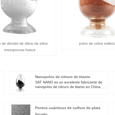
 de dióxido de silicio de sílice
polvo de cobre esféri
mesoporosa hueca
Nanopolvo de nitruro de titanio
SAT NANO es un excelente fabricante de
n
nanopolvo de nitruro de titanio en China. El
nanopolvo de nitruro de titanio tiene una
o
variedad de características y usos, que
abarcan herramientas de corte,
recubrimientos resistentes al desgaste,
Puntos cuánticos de sulfuro de plata
cerámicas de alta temperatura, soporte de
líquido
catalizadores, dispositivos ópticos,