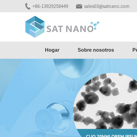
+86-13929258449
sales03@satnano.com
Hogar
Sobre nosotros
P