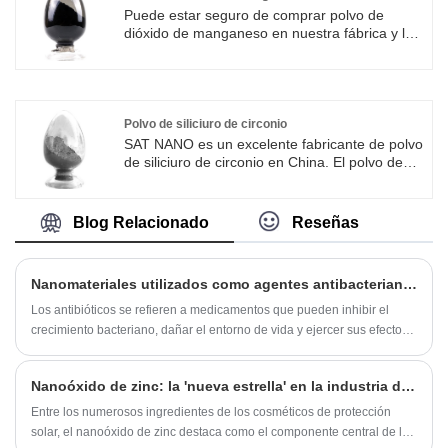
Puede estar seguro de comprar polvo de
dióxido de manganeso en nuestra fábrica y le
ofreceremos el mejor servicio postventa y
entrega oportuna. El polvo de dióxido de
manganeso producido por SAT NAO es el más
vendido en varios países del mundo.
Polvo de siliciuro de circonio
SAT NANO es un excelente fabricante de polvo
de siliciuro de circonio en China. El polvo de
disiliciuro de circonio posee alta estabilidad
térmica, dureza, resistencia y excelente
resistencia a la corrosión. Encuentra
Blog Relacionado
Reseñas
aplicaciones en revestimientos de barrera
térmica, materiales resistentes al desgaste,
materiales cerámicos, materiales ópticos y
Nanomateriales utilizados como agentes antibacterianos para tejidos textiles
materiales estructurales de alta temperatura.
El polvo de siliciuro de circonio producido por
Los antibióticos se refieren a medicamentos que pueden inhibir el
SAT NAO es el más vendido en varios países
crecimiento bacteriano, dañar el entorno de vida y ejercer sus efectos
del mundo.
de manera efectiva y continua. Los agentes antibacterianos se dividen
en dos categorías: agentes antibacterianos orgánicos y agentes
Nanoóxido de zinc: la 'nueva estrella' en la industria de los protectores solares
antibacterianos inorgánicos. Entre ellos, los agentes antibacterianos
orgánicos incluyen tipos naturales y sintéticos, mientras que los
Entre los numerosos ingredientes de los cosméticos de protección
agentes antibacterianos inorgánicos incluyen principalmente metales,
solar, el nanoóxido de zinc destaca como el componente central de la