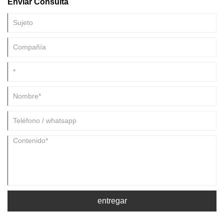
Enviar Consulta
detectables para el enemigo. Sin embargo, el santo grial de la
tecnología sigilosa siempre ha sido la invisibilidad: la capacidad de
hacer que un objeto sea completamente invisible a simple vista. En
esta publicación de blog, examinaremos el potencial de los
nanomateriales para revolucionar el campo de la tecnología sigilosa
mediante la creación de capas invisibles.
entregar