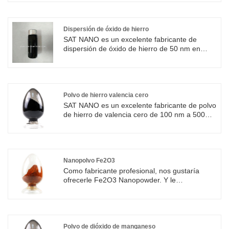
volumen de las nanopartículas de hierro es
relativamente grande, por lo que tiene buena
reactividad y actividad catalítica.
Dispersión de óxido de hierro
SAT NANO es un excelente fabricante de
dispersión de óxido de hierro de 50 nm en
China. La dispersión de nano Fe3O4 es un
producto líquido formado al dispersar
nanopartículas de óxido de hierro en una
solución. La dispersión de óxido de hierro tiene
amplias perspectivas de aplicación y un
Polvo de hierro valencia cero
importante valor de aplicación en campos
SAT NANO es un excelente fabricante de polvo
como la ciencia de materiales, la ciencia
de hierro de valencia cero de 100 nm a 500
biomédica y la ciencia ambiental. El cliente
nm en China. La relación entre superficie y
puede utilizarla de manera muy conveniente.
volumen del polvo de hierro valencia cero es
Hay polvo y dispersión disponibles. Podemos
relativamente grande, por lo que tiene buena
suministrar 50 nm, contenido del 20 al 30 %.
reactividad y actividad catalítica.
Nanopolvo Fe2O3
Como fabricante profesional, nos gustaría
ofrecerle Fe2O3 Nanopowder. Y le
ofreceremos el mejor servicio postventa y
entrega oportuna.
Polvo de dióxido de manganeso