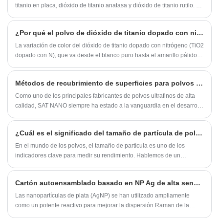
titanio en placa, dióxido de titanio anatasa y dióxido de titanio rutilo. El
dióxido de titanio rutilo y el dióxido de titanio anatasa son dos tipos
importantes de dióxido de titanio, que actualmente son los más
¿Por qué el polvo de dióxido de titanio dopado con nitrógeno tiene un color diferente?
utilizados en el mercado. Sin embargo, sus propiedades difieren
mucho.
La variación de color del dióxido de titanio dopado con nitrógeno (TiO2
dopado con N), que va desde el blanco puro hasta el amarillo pálido y
el gris oscuro, se rige fundamentalmente por la interacción entre la
concentración de dopaje de nitrógeno, la densidad de vacantes de
Métodos de recubrimiento de superficies para polvos ultrafinos: descripción general
oxígeno (VO) y el autodopaje de Ti3+. El color en sí sirve como
indicador visual directo del éxito y el alcance del dopaje.
​Como uno de los principales fabricantes de polvos ultrafinos de alta
calidad, SAT NANO siempre ha estado a la vanguardia en el desarrollo
de métodos innovadores de recubrimiento de superficies. El
recubrimiento de superficies es un proceso esencial para mejorar el
¿Cuál es el significado del tamaño de partícula de polvo D50?
rendimiento de los polvos ultrafinos, ya que mejora las propiedades de
los polvos como la dispersión, la adhesión, la estabilidad y la
En el mundo de los polvos, el tamaño de partícula es uno de los
solubilidad. En este artículo, analizaremos algunos de los métodos de
indicadores clave para medir su rendimiento. Hablemos de un
recubrimiento de superficies más populares utilizados para polvos
concepto importante: D50.
ultrafinos.
Cartón autoensamblado basado en NP Ag de alta sensibilidad para detectar contaminantes farmacéuticos
Las nanopartículas de plata (AgNP) se han utilizado ampliamente
como un potente reactivo para mejorar la dispersión Raman de la
espectroscopia Raman de superficie mejorada (SERS) debido a su