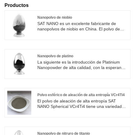
Productos
Nanopolvo de niobio
SAT NANO es un excelente fabricante de
nanopolvos de niobio en China. El polvo de
nanoniobio tiene buenas propiedades
mecánicas y se usa ampliamente en la
preparación de materiales metálicos, piezas
mecánicas y la producción de cermets. Debido
a su efecto de tamaño y sus excelentes
Nanopolvo de platino
propiedades ópticas, eléctricas y magnéticas,
La siguiente es la introducción de Platinium
el polvo de nanoniobio tiene una amplia
Nanopowder de alta calidad, con la esperanza
perspectiva de aplicación en los campos de la
de ayudarlo a comprenderlo mejor.
comunicación optoelectrónica, el
¡Bienvenidos clientes nuevos y antiguos para
almacenamiento de información y la
que continúen cooperando con nosotros para
biomedicina. El nanopolvo de niobio producido
crear un futuro mejor!
por SAT NAO es el más vendido en varios
Polvo esférico de aleación de alta entropía VCr4Ti4
países del mundo.
El polvo de aleación de alta entropía SAT
NANO Spherical VCr4Ti4 tiene una variedad
de usos potenciales. Las principales
características del polvo esférico de aleación
de alta entropía VCr4Ti4 son alto punto de
fusión, alta dureza, alta resistencia al
desgaste, fuerte resistencia a la corrosión,
Nanopolvo de nitruro de titanio